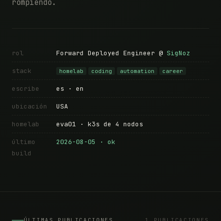
rompiendo.
rol
Forward Deployed Engineer @
SigNoz
stack
homelab
coding
automation
career
escribe
es · en
ubicación
USA
homelab
eva01 · k3s de 4 nodos
último
2026-08-05 · ok
build
ÚLTIMAS PUBLICACIONES
1 PUBLICACIONES