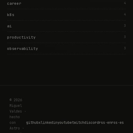
career
4
k8s
4
ai
3
productivity
3
observability
3
© 2026
Miguel
Valdes ·
hecho
con
github
x
linkedin
youtube
twitch
discord
rss·en
rss·es
Astro ·